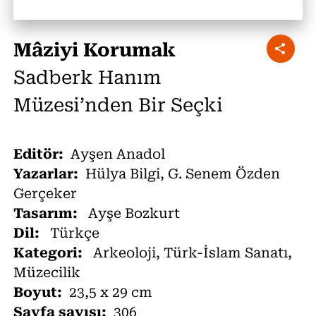
Mâziyi Korumak
Sadberk Hanım
Müzesi’nden Bir Seçki
Editör:
Ayşen Anadol
Yazarlar:
Hülya Bilgi, G. Senem Özden
Gerçeker
Tasarım:
Ayşe Bozkurt
Dil:
Türkçe
Kategori:
Arkeoloji, Türk-İslam Sanatı,
Müzecilik
Boyut:
23,5 x 29 cm
Sayfa sayısı:
306