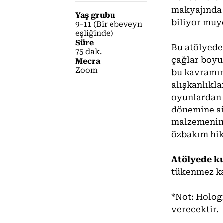
makyajında 
Yaş grubu
biliyor mu
9−11 (Bir ebeveyn
eşliğinde)
Süre
Bu atölyede
75 dak.
çağlar boyu
Mecra
Zoom
bu kavramın
alışkanlıkla
oyunlardan 
dönemine ai
malzemenin 
özbakım hik
Atölyede k
tükenmez ka
*Not: Hologr
verecektir.