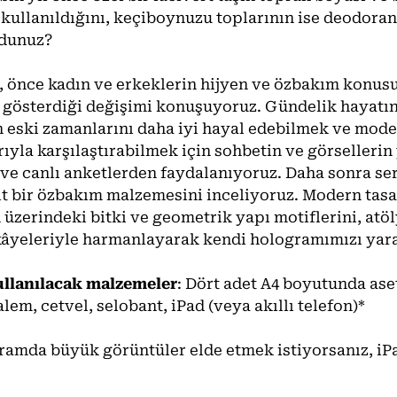
kullanıldığını, keçiboynuzu toplarının ise deodoran 
ydunuz?
, önce kadın ve erkeklerin hijyen ve özbakım konusu
 gösterdiği değişimi konuşuyoruz. Gündelik hayatın
 eski zamanlarını daha iyi hayal edebilmek ve mod
rıyla karşılaştırabilmek için sohbetin ve görsellerin y
ve canlı anketlerden faydalanıyoruz. Daha sonra ser
t bir özbakım malzemesini inceliyoruz. Modern tas
üzerindeki bitki ve geometrik yapı motiflerini, at
âyeleriyle harmanlayarak kendi hologramımızı yara
ullanılacak malzemeler
: Dört adet A4 boyutunda ase
lem, cetvel, selobant, iPad (veya akıllı telefon)*
amda büyük görüntüler elde etmek istiyorsanız, i