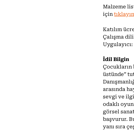
Malzeme list
için
tıklayı
Katılım ücre
Çalışma dili
Uygulayıcı: 
İdil Bilgin
Çocukların b
üstünde” tu
Danışmanlığı
arasında ha
sevgi ve il
odaklı oyun
görsel sanat
başvurur. B
yanı sıra çe