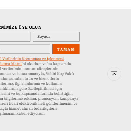
ENİMİZE ÜYE OLUN
TAMAM
el Verilerinin Korunması ve İşlenmesi
latma Metni
’ni okudum ve bu kapsamda
l verilerimin, tanıtım süreçlerinin
anması ve icrası amacıyla, Vehbi Koç Vakfı
ından sunulan ürün ve hizmetlerin
ilerime, ilgi alanlarıma ve kullanım
nlıklarıma göre özelleştirilmesi için
mesini ve bu kapsamda formda belirttiğim
şim bilgilerime reklam, promosyon, kampanya
zeri ticari elektronik ileti gönderilmesini ve
açla hizmet alınan tedarikçilerle
şılmasını kabul ediyorum.