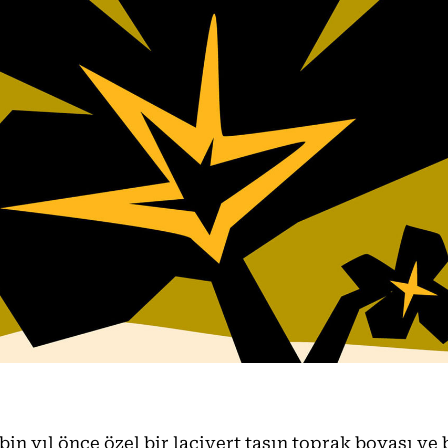
bin yıl önce özel bir lacivert taşın toprak boyası ve b