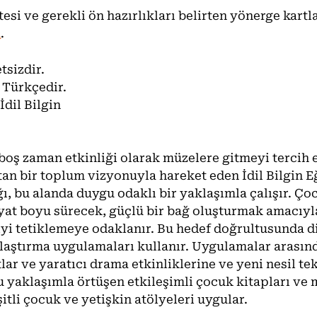
esi ve gerekli ön hazırlıkları belirten yönerge kartl
n
.
tsizdir.
 Türkçedir.
İdil Bilgin
oş zaman etkinliği olarak müzelere gitmeyi tercih et
tan bir toplum vizyonuyla hareket eden İdil Bilgin E
, bu alanda duygu odaklı bir yaklaşımla çalışır. Çoc
yat boyu sürecek, güçlü bir bağ oluşturmak amacıyl
giyi tetiklemeye odaklanır. Bu hedef doğrultusunda d
laştırma uygulamaları kullanır. Uygulamalar arasınd
lar ve yaratıcı drama etkinliklerine ve yeni nesil tek
u yaklaşımla örtüşen etkileşimli çocuk kitapları ve 
şitli çocuk ve yetişkin atölyeleri uygular.