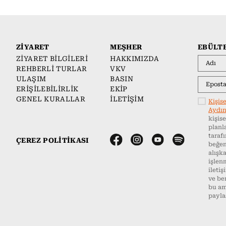
ZİYARET
MEŞHER
EBÜLT
ZİYARET BİLGİLERİ
HAKKIMIZDA
REHBERLİ TURLAR
VKV
ULAŞIM
BASIN
ERİŞİLEBİLİRLİK
EKİP
GENEL KURALLAR
İLETİŞİM
Kişis
Aydın
kişise
planl
taraf
ÇEREZ POLİTİKASI
beğen
alışka
işlen
ileti
ve ben
bu am
payla